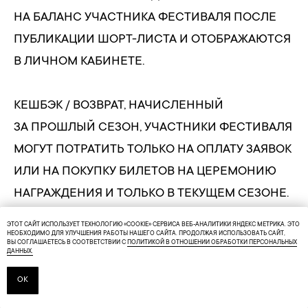
НА БАЛАНС УЧАСТНИКА ФЕСТИВАЛЯ ПОСЛЕ
ПУБЛИКАЦИИ ШОРТ-ЛИСТА И ОТОБРАЖАЮТСЯ
В ЛИЧНОМ КАБИНЕТЕ.
КЕШБЭК / ВОЗВРАТ, НАЧИСЛЕННЫЙ
ЗА ПРОШЛЫЙ СЕЗОН, УЧАСТНИКИ ФЕСТИВАЛЯ
МОГУТ ПОТРАТИТЬ ТОЛЬКО НА ОПЛАТУ ЗАЯВОК
ИЛИ НА ПОКУПКУ БИЛЕТОВ НА ЦЕРЕМОНИЮ
НАГРАЖДЕНИЯ И ТОЛЬКО В ТЕКУЩЕМ СЕЗОНЕ.
НЕИСПОЛЬЗОВАННЫЙ КЕШБЭК,
ЭТОТ САЙТ ИСПОЛЬЗУЕТ ТЕХНОЛОГИЮ «COOKIE» СЕРВИСА ВЕБ-АНАЛИТИКИ ЯНДЕКС МЕТРИКА. ЭТО
НЕОБХОДИМО ДЛЯ УЛУЧШЕНИЯ РАБОТЫ НАШЕГО САЙТА. ПРОДОЛЖАЯ ИСПОЛЬЗОВАТЬ САЙТ,
НАЧИСЛЕННЫЙ ПО ИТОГАМ ПРЕДЫДУЩЕГО
ВЫ СОГЛАШАЕТЕСЬ В СООТВЕТСТВИИ С
ПОЛИТИКОЙ В ОТНОШЕНИИ ОБРАБОТКИ ПЕРСОНАЛЬНЫХ
ДАННЫХ.
СЕЗОНА, АННУЛИРУЕТСЯ ПОСЛЕ ЗАВЕРШЕНИЯ
ПРИЁМА ЗАЯВОК В ТЕКУЩЕМ СЕЗОНЕ.
ОК